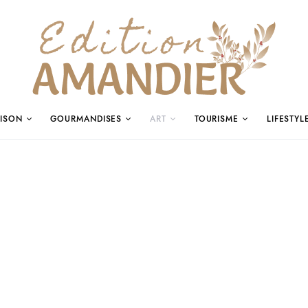
ISON
GOURMANDISES
ART
TOURISME
LIFESTYL