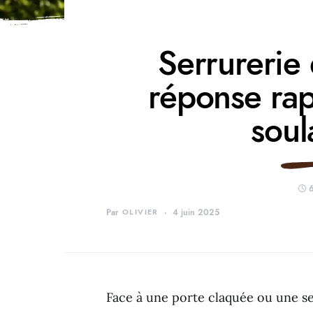
Serrurerie
réponse rap
sou
6
Par
OLIVIER
4 juin 2025
Face à une porte claquée ou une s