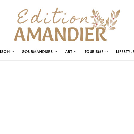
ISON
GOURMANDISES
ART
TOURISME
LIFESTYL