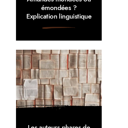
émondées ?
Explication linguistique
Les auteurs phares de