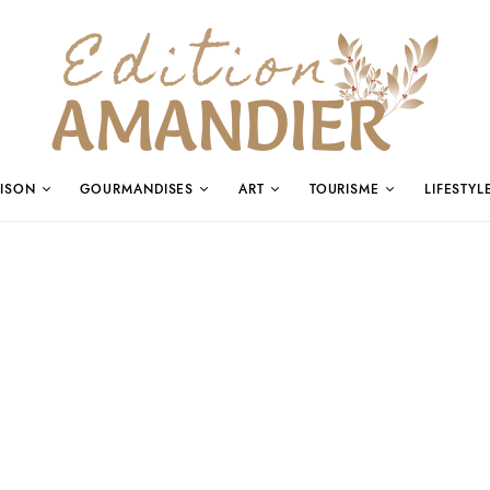
ISON
GOURMANDISES
ART
TOURISME
LIFESTYL