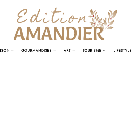
ISON
GOURMANDISES
ART
TOURISME
LIFESTYL