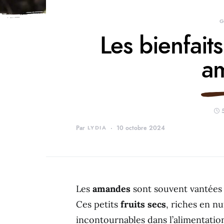
G
Les bienfaits
a
Par
LYDIA
10 octobre 2024
Les
amandes
sont souvent vantées
Ces petits
fruits secs
, riches en n
incontournables dans l’alimentati