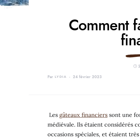
Comment fa
fin
2
Par
LYDIA
24 février 2023
Les
gâteaux financiers
sont une fo
médiévale. Ils étaient considérés 
occasions spéciales, et étaient très