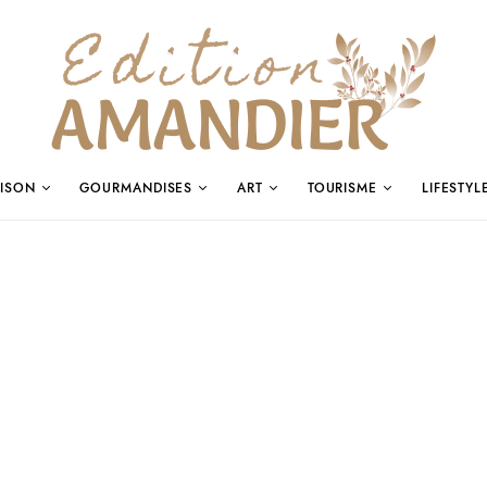
ISON
GOURMANDISES
ART
TOURISME
LIFESTYL